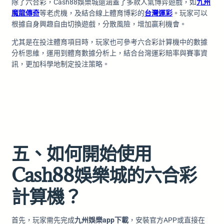
除了六合彩，Cash88娛樂城還涵蓋了多款人氣博弈遊戲，如
九州
魔龍傳奇
等老虎機，及結合線上體育博彩的
台灣運彩
。玩家可以
根據自身興趣自由切換遊戲，分散風險，增加贏利機會。
尤其是在投注體育項目時，玩家也可參考六合彩計算機中的數據
分析思維，運用到體育數據分析上，結合台灣運彩賠率與賽事資
訊，更加科學地制定投注策略。
五、如何開始使用
Cash88娛樂城的六合彩
計算機？
首先，玩家需先完成
九州娛樂app下載
，安裝官方APP或直接在