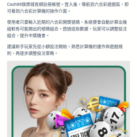
Cash88娛樂城官網註冊帳號。登入後，導航到六合彩遊戲區，即
可看到六合彩計算機的操作介面。
使用者只要輸入近期的六合彩開獎號碼，系統便會自動計算出幾
組較有可能開出的號碼組合。透過這些數據，玩家可以調整投注
組合，提升中獎機會。
建議新手玩家先從小額投注開始，熟悉計算機的運作與遊戲規
則，再逐步調整投注策略。