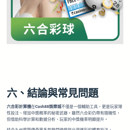
六、結論與常見問題
六合彩計算機
在
Cash88娛樂城
不僅是一個輔助工具，更是玩家理
性投注、增加中獎概率的秘密武器。雖然六合彩仍帶有隨機性，
但借助科學計算和數據分析，玩家的中獎機率明顯提升。
結合九州魔龍傳奇等多款熱門遊戲與台灣運彩的體育投注，