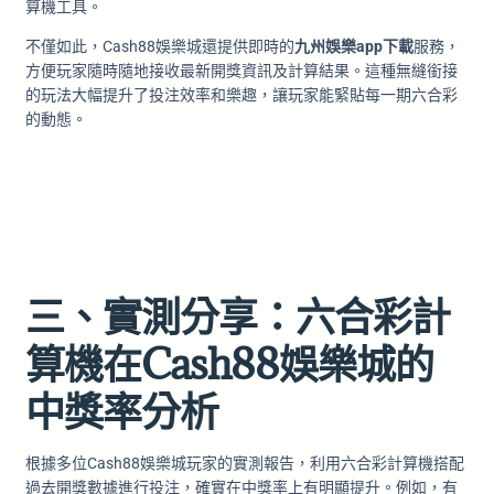
算機工具。
不僅如此，Cash88娛樂城還提供即時的
九州娛樂app下載
服務，
方便玩家隨時隨地接收最新開獎資訊及計算結果。這種無縫銜接
的玩法大幅提升了投注效率和樂趣，讓玩家能緊貼每一期六合彩
的動態。
三、實測分享：六合彩計
算機在Cash88娛樂城的
中獎率分析
根據多位Cash88娛樂城玩家的實測報告，利用六合彩計算機搭配
過去開獎數據進行投注，確實在中獎率上有明顯提升。例如，有