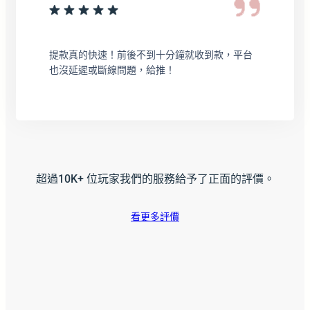
提款真的快速！前後不到十分鐘就收到款，平台
也沒延遲或斷線問題，給推！
超過10K+ 位玩家我們的服務給予了正面的評價。
看更多評價