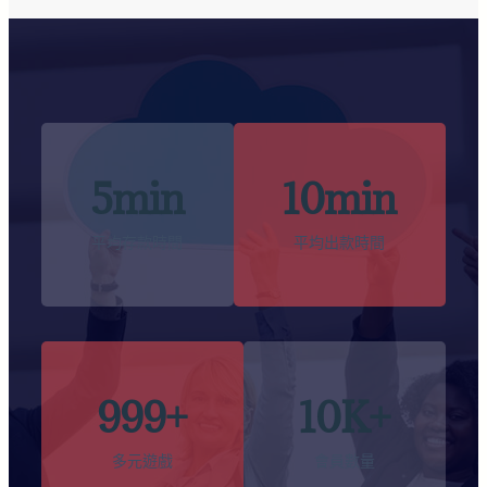
5min
10min
平均存款時間
平均出款時間
999+
10K+
多元遊戲
會員數量