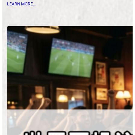
LEARN MORE…