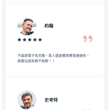
約翰
不論是電子老虎機、真人還是體育賽事通通有，
換著玩超有趣不無聊！！
史考特