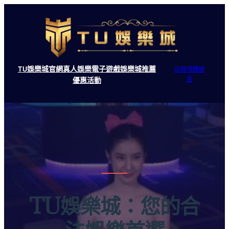
跳
至
主
要
內
容
TU娛樂城官網
真人娛樂
電子遊戲
娛樂城推薦
註冊領體驗
金
優惠活動
TU娛樂城：您的合