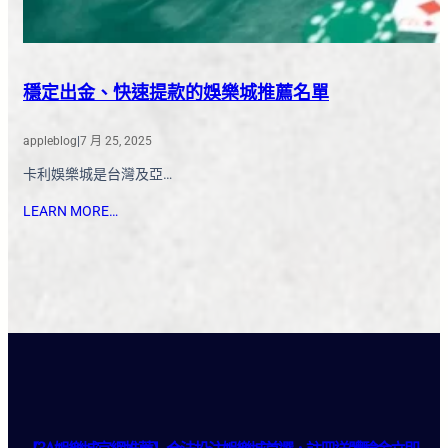
穩定出金、快速提款的娛樂城推薦名單
appleblog
|
7 月 25, 2025
卡利娛樂城是台灣及亞…
LEARN MORE…