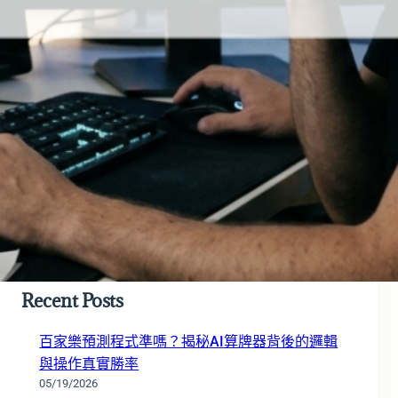
捕魚機攻略
百家樂試玩
百家樂預測
真人娛樂
線上運彩
電子遊戲
香港六合彩
體育賽事
Recent Posts
百家樂預測程式準嗎？揭秘AI算牌器背後的邏輯
與操作真實勝率
05/19/2026