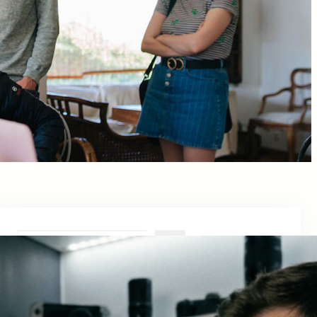
S
e
a
r
c