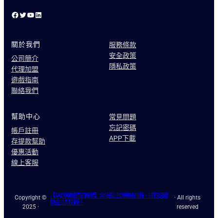
Facebook
X
YouTube
LinkedIn
關於我們
服務條款
安全政策
公司簡介
隱私政策
代理加盟
遊戲指南
聯絡我們
幫助中心
常見問題
忘記密碼
帳戶註冊
APP下載
存提款幫助
優惠活動
線上客服
【3A娛樂城官網推薦】合法投注娛樂城首選，註冊送體
Copyright ©
· All rights
驗金立即開玩！
2025 ·
reserved