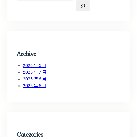
S
e
a
r
c
h
Archive
2026 年 5 月
2025 年 7 月
2025 年 6 月
2025 年 5 月
Categories