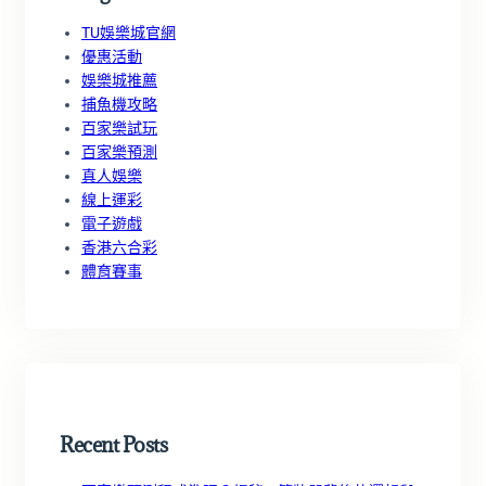
TU娛樂城官網
優惠活動
娛樂城推薦
捕魚機攻略
百家樂試玩
百家樂預測
真人娛樂
線上運彩
電子遊戲
香港六合彩
體育賽事
Recent Posts