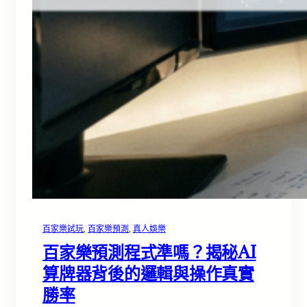
百家樂試玩
, 
百家樂預測
, 
真人娛樂
百家樂預測程式準嗎？揭秘AI
算牌器背後的邏輯與操作真實
勝率