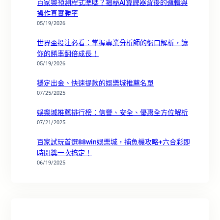
百家樂預測程式準嗎？揭秘AI算牌器背後的邏輯與
操作真實勝率
05/19/2026
世界盃投注必看：掌握專業分析師的盤口解析，讓
你的勝率翻倍成長！
05/19/2026
穩定出金、快速提款的娛樂城推薦名單
07/25/2025
娛樂城推薦排行榜：信譽、安全、優惠全方位解析
07/21/2025
百家試玩首選88win娛樂城，捕魚機攻略+六合彩即
時開獎一次搞定！
06/19/2025