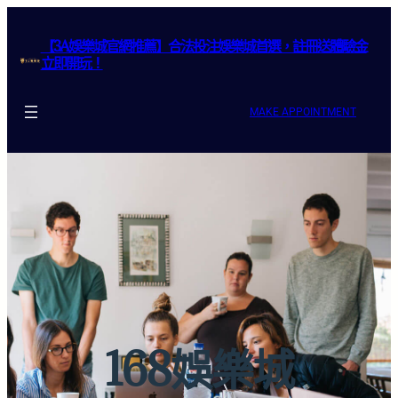
跳
至
【3A娛樂城官網推薦】合法投注娛樂城首選，註冊送體驗金
主
立即開玩！
要
內
MAKE APPOINTMENT
容
168娛樂城