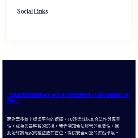
Social Links
Facebook
X
LinkedIn
Instagram
【3A娛樂城官網推薦】合法投注娛樂城首選，註冊送體驗金立即
開玩！
面對眾多線上娛樂平台的選擇，TU娛樂城以其合法性與專業
性，成為您最明智的選擇。我們深知合法經營的重要性，因
此始終將玩家的權益放在首位，提供安全可靠的遊戲環境。