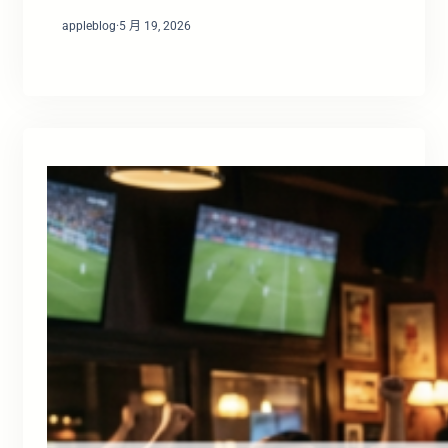
appleblog
·
5 月 19, 2026