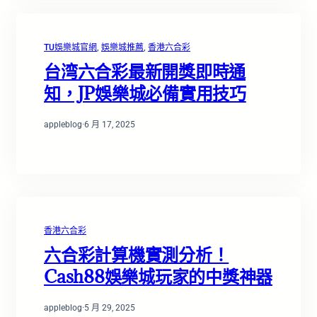
TU娛樂城官網
, 
娛樂城推薦
, 
香港六合彩
台湾六合彩最新開獎即時通
知，JP娛樂城必備實用技巧
appleblog
·
6 月 17, 2025
香港六合彩
六合彩計算機實測分析！
Cash88娛樂城玩家的中獎神器
appleblog
·
5 月 29, 2025