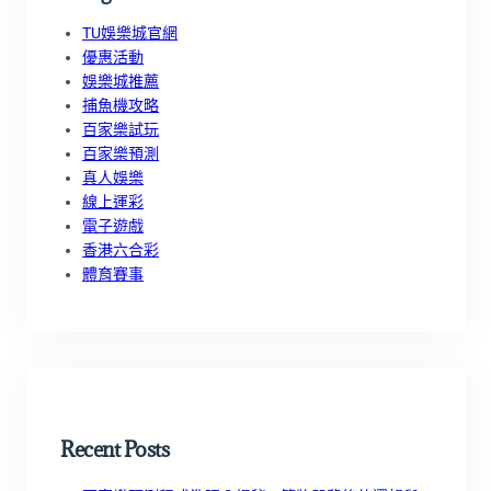
TU娛樂城官網
優惠活動
娛樂城推薦
捕魚機攻略
百家樂試玩
百家樂預測
真人娛樂
線上運彩
電子遊戲
香港六合彩
體育賽事
Recent Posts