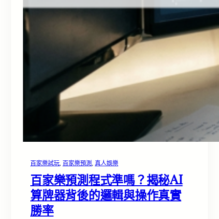
百家樂試玩
, 
百家樂預測
, 
真人娛樂
百家樂預測程式準嗎？揭秘AI
算牌器背後的邏輯與操作真實
勝率