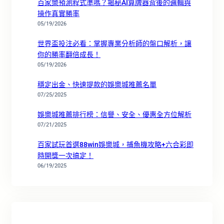
百家樂預測程式準嗎？揭秘AI算牌器背後的邏輯與
操作真實勝率
05/19/2026
世界盃投注必看：掌握專業分析師的盤口解析，讓
你的勝率翻倍成長！
05/19/2026
穩定出金、快速提款的娛樂城推薦名單
07/25/2025
娛樂城推薦排行榜：信譽、安全、優惠全方位解析
07/21/2025
百家試玩首選88win娛樂城，捕魚機攻略+六合彩即
時開獎一次搞定！
06/19/2025